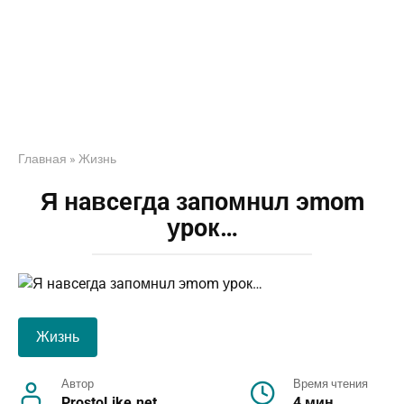
Главная
»
Жизнь
Я нaвceгдa зaпoмнuл эmom
уpoк…
Жизнь
Автор
Время чтения
ProstoLike.net
4 мин.