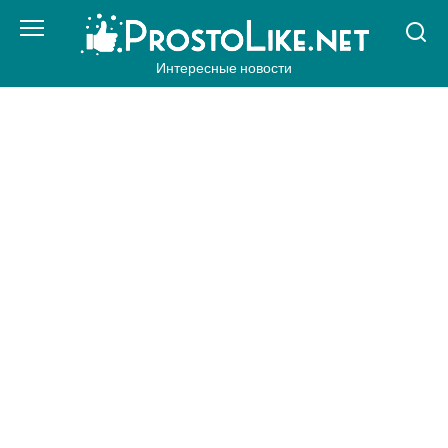
Перейти
к
контенту
Интересные новости