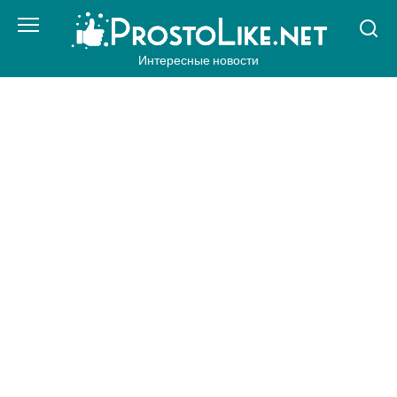
Перейти
к
контенту
Интересные новости