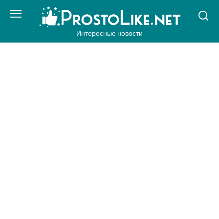
Перейти
к
контенту
Интересные новости