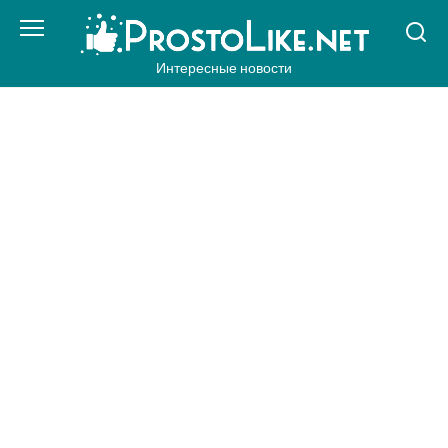
Перейти
к
контенту
Интересные новости