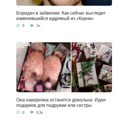
Бородач в забвении: Как сейчас выглядит
изменявшийся кудрявый из «Корни»
0
1к.
Она наверняка останется довольна. Идеи
подарков для подружки или сестры
0
3.2к.