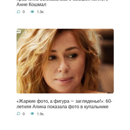
Анне Кошмал
0
1.3к.
«Жаркие фото, а фигура — загляденье!»: 60-
летняя Апина показала фото в купальнике
0
1.9к.