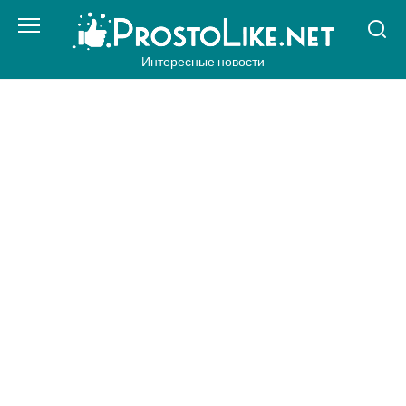
Перейти
к
контенту
Интересные новости