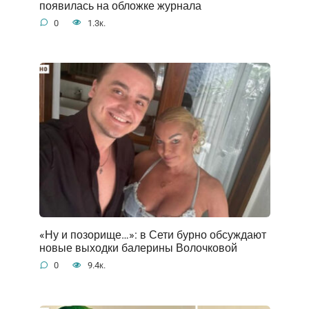
появилась на обложке журнала
0
1.3к.
«Ну и позорище…»: в Сети бурно обсуждают
новые выходки балерины Волочковой
0
9.4к.