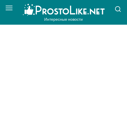
Перейти
к
контенту
Интересные новости