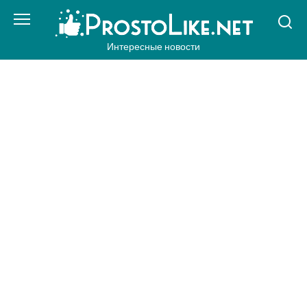
Перейти
к
контенту
Интересные новости