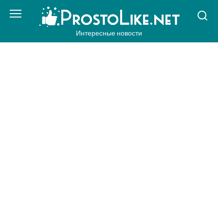
Перейти
к
контенту
Интересные новости