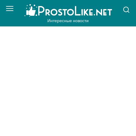
Перейти
к
контенту
Интересные новости