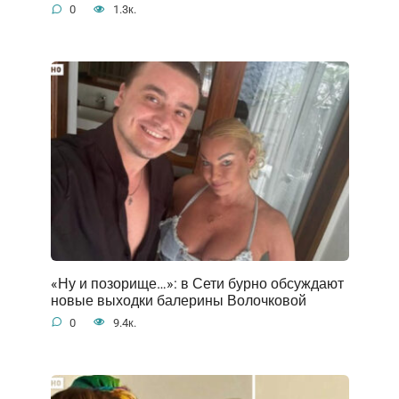
0
1.3к.
«Ну и позорище…»: в Сети бурно обсуждают
новые выходки балерины Волочковой
0
9.4к.