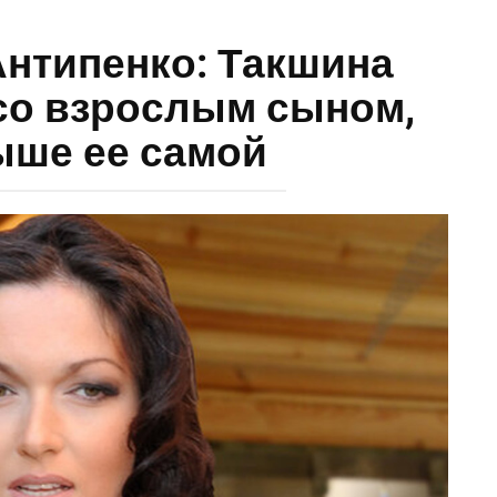
Антипенко: Такшина
со взрослым сыном,
ыше ее самой