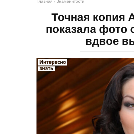
Главная
»
Знаменитости
Точная копия 
показала фото 
вдвое в