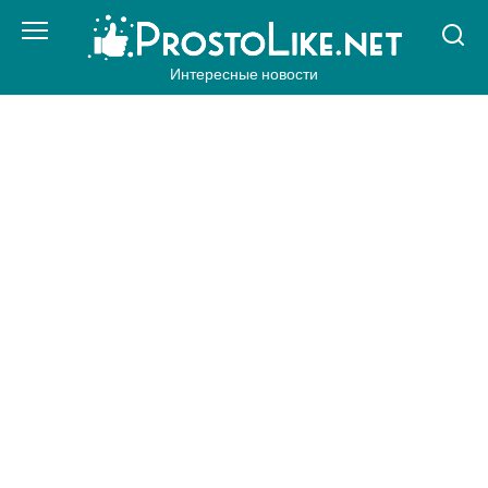
Перейти
к
контенту
Интересные новости